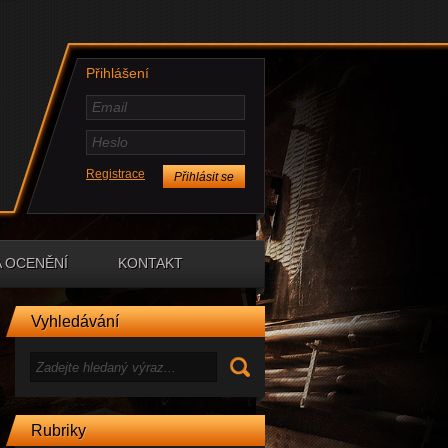
Přihlášení
Timi
12.9. 14:54
Registrace
už opraveno:)
Timi
1.11. 19:01
Admine už je funkční YasenKrasen ale
Aslain's ho nemá tak ho můžeš
aktualizovat
A OCENĚNÍ
KONTAKT
Timi
26.11. 16:16
přidal jsem funkční gunmark
Vosa
21.1. 8:13
Vyhledávání
Zdravím,chtěl bych se zeptat jestli je ten
gun mark mod funkci a jak ho dam po
případě do hry ? Zkoušel jsem
aslain,ale měl jsem pak spoustu změn
ve hře a to nechci,chtěl bych jen čistě
mark mod…diky
Administrátor
22.1. 12:33
Rubriky
Co přesně myslíš? jak ti to ukazuje kolik