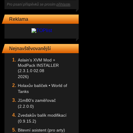
Pro psaní příspěvků se prosím
přihlaste
.
Reklama
Nejnavštěvovanější
Aslain's XVM Mod +
ModPack INSTALLER
(2.3.1.0 02.08
2026)
Holaxův balíček • World of
Tanks
J1mB0's zaměřovač
(2.2.0.0)
Zvedakův balík modifikací
(0.9.15.2)
Bitevní asistent (pro arty)