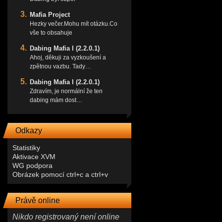
Mafia Project
Hezky večer.Mohu mít otázku.Co
vše to obsahuje
Dabing Mafia I (2.2.0.1)
Ahoj, děkuji za vyzkoušení a
zpětnou vazbu. Tady…
Dabing Mafia I (2.2.0.1)
Zdravím, je normální že ten
dabing mám dost…
Odkazy
Statistiky
Aktivace XVM
WG podpora
Obrázek pomocí ctrl+c a ctrl+v
Právě online
Nikdo registrovaný není online