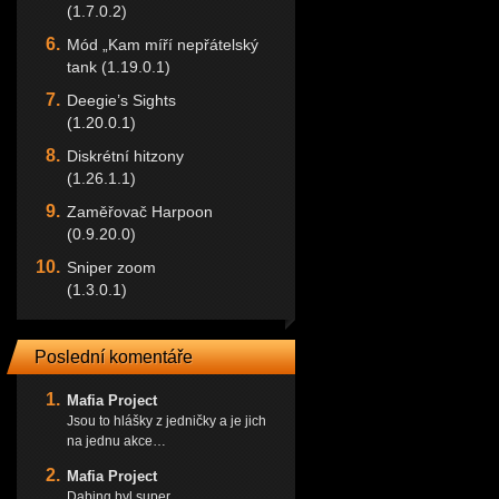
(1.7.0.2)
Mód „Kam míří nepřátelský
tank (1.19.0.1)
Deegie’s Sights
(1.20.0.1)
Diskrétní hitzony
(1.26.1.1)
Zaměřovač Harpoon
(0.9.20.0)
Sniper zoom
(1.3.0.1)
Poslední komentáře
Mafia Project
Jsou to hlášky z jedničky a je jich
na jednu akce…
Mafia Project
Dabing byl super