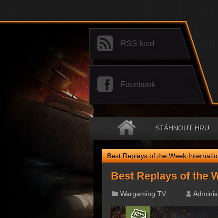
RSS feed
Facebook
STÁHNOUT HRU
Best Replays of the Week Internati
Best Replays of the W
Wargaming TV
Adminis