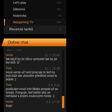
Timi
29.7. 12:02
Let"s play
152
podívám se po nich
Zábavná
311
Timi
29.7. 17:50
@heslo tak jsem zjistil ty hlášky z Mafie
Historická
58
a je tu problém, ona nová verze užívá
míň akcí než na kterou to bylo
Wargaming TV
166
vytvořeno a WG používá jiný program
Recenze tanků
na tvoření hudby takže už stré nemůžou
3
fungovat, já je nepoužíval takže nevím
kdy přesně se který hals přehrál ale
zkusím něco vymyslet
Online chat
Timi
29.7. 17:51
*staré *hlas
heslo
31.7. 15:49
tak když by jsi něco vymyslel tak by jsi
byl bůh :D
Timi
31.7. 18:38
nová verze už není pracuje to teď na
jiné bázi ale zkouším předělat snad to
půjde :)
Timi
5.8. 5:11
podávám nové info Mafia projekt už se
rýsuje. Funguje, teď ladím aby se
nehádal s jinými zvukovými módy. :)
heslo
6.8. 17:39
Supr