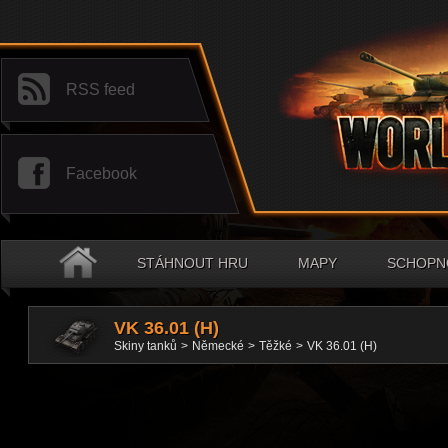
RSS feed
Facebook
STÁHNOUT HRU
MAPY
SCHOPNO
VK 36.01 (H)
Skiny tanků
>
Německé
>
Těžké
>
VK 36.01 (H)