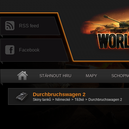
RSS feed
Facebook
STÁHNOUT HRU
MAPY
SCHOPNO
Durchbruchswagen 2
Skiny tanků
>
Německé
>
Těžké
>
Durchbruchswagen 2