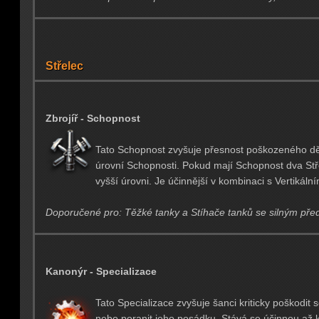
Střelec
Zbrojíř - Schopnost
Tato Schopnost zvyšuje přesnost poškozeného děl
úrovní Schopnosti. Pokud mají Schopnost dva Stře
vyšší úrovni. Je účinnější v kombinaci s Vertikální
Doporučené pro: Těžké tanky a Stíhače tanků se silným př
Kanonýr - Specializace
Tato Specializace zvyšuje šanci kriticky poškodit 
nebo poranit jeho posádku. Stává se účinnou až