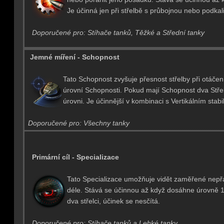
Je účinná jen při střelbě s průbojnou nebo podkal
Doporučené pro: Stíhače tanků, Těžké a Střední tanky
Jemné míření - Schopnost
Tato Schopnost zvyšuje přesnost střelby při otáčen
úrovní Schopnosti. Pokud mají Schopnost dva Střelc
úrovni. Je účinnější v kombinaci s Vertikálním stabi
Doporučené pro: Všechny tanky
Primární cíl - Specializace
Tato Specializace umožňuje vidět zaměřené nepřát
déle. Stává se účinnou až když dosáhne úrovně 1
dva střelci, účinek se nesčítá.
Doporučené pro: Stíhače tanků a Lehké tanky