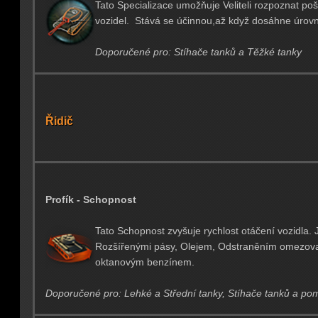
Tato Specializace umožňuje Veliteli rozpoznat p
vozidel. Stává se účinnou,až když dosáhne úrov
Doporučené pro: Stíhače tanků a Těžké tanky
Řidič
Profík - Schopnost
Tato Schopnost zvyšuje rychlost otáčení vozidla. 
Rozšířenými pásy, Olejem, Odstraněním omezov
oktanovým benzínem.
Doporučené pro: Lehké a Střední tanky, Stíhače tanků a po