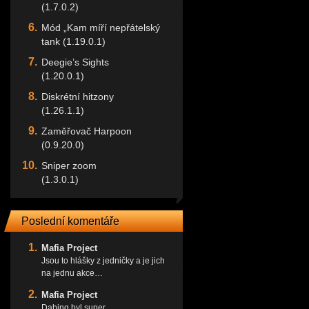
(1.7.0.2)
Mód „Kam míří nepřátelský
tank (1.19.0.1)
Deegie’s Sights
(1.20.0.1)
Diskrétní hitzony
(1.26.1.1)
Zaměřovač Harpoon
(0.9.20.0)
Sniper zoom
(1.3.0.1)
Poslední komentáře
Mafia Project
Jsou to hlášky z jedničky a je jich
na jednu akce…
Mafia Project
Dabing byl super