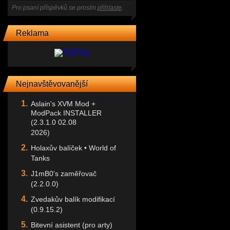
Pro psaní příspěvků se prosím
přihlaste
.
Reklama
Nejnavštěvovanější
Aslain's XVM Mod +
ModPack INSTALLER
(2.3.1.0 02.08
2026)
Holaxův balíček • World of
Tanks
J1mB0's zaměřovač
(2.2.0.0)
Zvedakův balík modifikací
(0.9.15.2)
Bitevní asistent (pro arty)