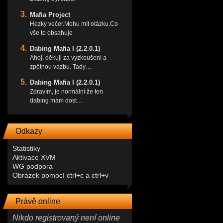
Mafia Project
Hezky večer.Mohu mít otázku.Co
vše to obsahuje
Dabing Mafia I (2.2.0.1)
Ahoj, děkuji za vyzkoušení a
zpětnou vazbu. Tady…
Dabing Mafia I (2.2.0.1)
Zdravím, je normální že ten
dabing mám dost…
Odkazy
Statistiky
Aktivace XVM
WG podpora
Obrázek pomocí ctrl+c a ctrl+v
Právě online
Nikdo registrovaný není online