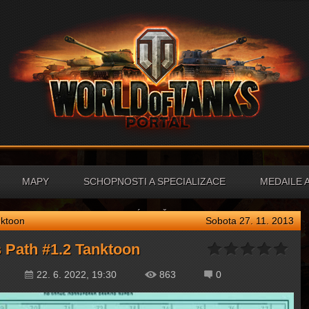
MAPY
SCHOPNOSTI A SPECIALIZACE
MEDAILE 
NÁPOVĚDA
nktoon
Sobota 27. 11. 2013
 Path #1.2 Tanktoon
22. 6. 2022, 19:30
863
0