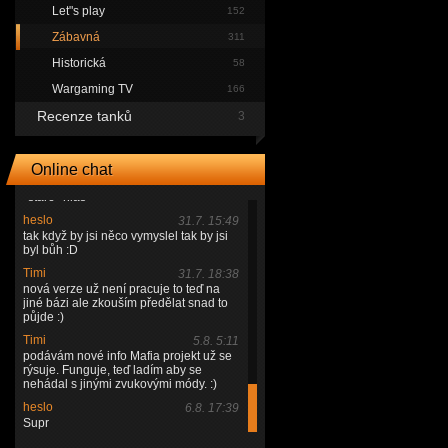
Timi
29.7. 12:02
Let"s play
152
podívám se po nich
Zábavná
311
Timi
29.7. 17:50
@heslo tak jsem zjistil ty hlášky z Mafie
Historická
58
a je tu problém, ona nová verze užívá
míň akcí než na kterou to bylo
Wargaming TV
166
vytvořeno a WG používá jiný program
Recenze tanků
na tvoření hudby takže už stré nemůžou
3
fungovat, já je nepoužíval takže nevím
kdy přesně se který hals přehrál ale
zkusím něco vymyslet
Online chat
Timi
29.7. 17:51
*staré *hlas
heslo
31.7. 15:49
tak když by jsi něco vymyslel tak by jsi
byl bůh :D
Timi
31.7. 18:38
nová verze už není pracuje to teď na
jiné bázi ale zkouším předělat snad to
půjde :)
Timi
5.8. 5:11
podávám nové info Mafia projekt už se
rýsuje. Funguje, teď ladím aby se
nehádal s jinými zvukovými módy. :)
heslo
6.8. 17:39
Supr