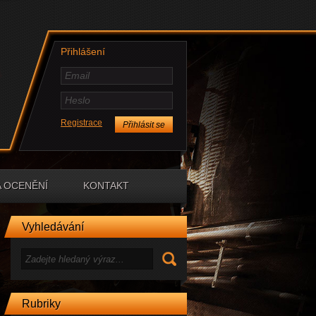
Přihlášení
Timi
12.9. 14:54
Registrace
už opraveno:)
Timi
1.11. 19:01
Admine už je funkční YasenKrasen ale
Aslain's ho nemá tak ho můžeš
aktualizovat
A OCENĚNÍ
KONTAKT
Timi
26.11. 16:16
přidal jsem funkční gunmark
Vosa
21.1. 8:13
Vyhledávání
Zdravím,chtěl bych se zeptat jestli je ten
gun mark mod funkci a jak ho dam po
případě do hry ? Zkoušel jsem
aslain,ale měl jsem pak spoustu změn
ve hře a to nechci,chtěl bych jen čistě
mark mod…diky
Administrátor
22.1. 12:33
Rubriky
Co přesně myslíš? jak ti to ukazuje kolik