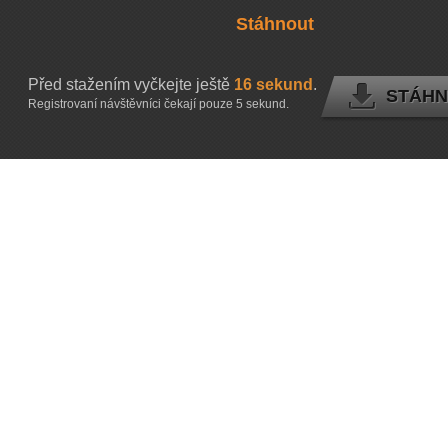
Stáhnout
Před stažením vyčkejte ještě
15
sekund
.
STÁHN
Registrovaní návštěvníci čekají pouze 5 sekund.